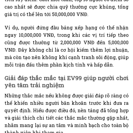
cao nhất sẽ được chia quỹ thưởng cực khủng, tổng
giá trị có thể lên tới 50,000,000 VNĐ.
Ví dụ, người đứng đầu bảng xếp hạng có thể nhận
ngay 10,000,000 VNĐ, trong khi các vị trí tiếp theo
cũng được thưởng từ 2,000,000 VNĐ đến 5,000,000
VNĐ. Đây không chỉ là cơ hội kiếm thêm lợi nhuận,
mà còn tạo nên không khí cạnh tranh sôi động, giúp
mỗi trận đấu
thêm phần kịch tính và hấp dẫn.
Giải đáp thắc mắc tại EV99 giúp người chơi
yên tâm trải nghiệm
Những thắc mắc nếu không được giải đáp rõ ràng có
thể khiến nhiều người băn khoăn trước khi đưa ra
quyết định. Hiểu được điều đó, nền tảng đã tổng hợp
và giải thích chi tiết các thắc mắc thường gặp nhất,
nhằm mang lại sự an tâm và minh bạch cho toàn bộ
thành viên khi tham gia.