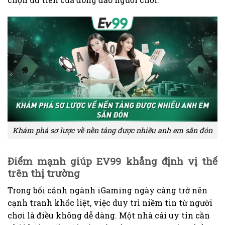
Khám phá sơ lược về nền tảng được nhiều anh em săn đón
Điểm mạnh giúp EV99 khẳng định vị thế
trên thị trường
Trong bối cảnh ngành iGaming ngày càng trở nên
cạnh tranh khốc liệt, việc duy trì niềm tin từ người
chơi là điều không dễ dàng. Một nhà cái uy tín cần