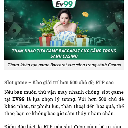
Tham khảo tựa game Baccarat cực căng trong sảnh Casino
Slot game – Kho giải trí hơn 500 chủ đề, RTP cao
Nếu bạn muốn thử vận may nhanh chóng, slot game
tại
EV99
là lựa chọn lý tưởng. Với hơn 500 chủ đề
khác nhau, từ phiêu lưu, thần thoại đến hoa quả, thể
thao, bạn sẽ không bao giờ cảm thấy nhàm chán.
Điểm đặc biệt là RTP của slot được công bố rõ ràng,