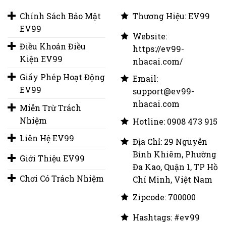
Chính Sách Bảo Mật
Thương Hiệu: EV99
EV99
Website:
Điều Khoản Điều
https://ev99-
Kiện EV99
nhacai.com/
Giấy Phép Hoạt Động
Email:
EV99
support@ev99-
nhacai.com
Miễn Trừ Trách
Nhiệm
Hotline: 0908 473 915
Liên Hệ EV99
Địa Chỉ: 29 Nguyễn
Bỉnh Khiêm, Phường
Giới Thiệu EV99
Đa Kao, Quận 1, TP Hồ
Chơi Có Trách Nhiệm
Chí Minh, Việt Nam
Zipcode: 700000
Hashtags: #ev99