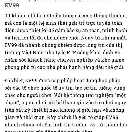
EV99
99 không chỉ là một nền tảng cá cược thông thường,
mà còn là một hệ sinh thái giải trí trực tuyến toàn
diện, được thiết kế để đảm bảo sự an toàn, minh bạch
và tiện lợi tối đa cho người chơi. Ngay từ khi ra mắt,
EV99 đã nhanh chóng chiếm được lòng tin của thị
trường Việt Nam nhờ tỷ lệ RTP công khai, dịch vụ
chăm sóc khách hàng chuyên nghiệp và kho game
phong phú từ các nhà phát hành hàng đầu thế giới.
Đặc biệt, EV99 được cấp phép hoạt động hợp pháp
bởi các tổ chức quốc tế uy tín, tạo sự tin tưởng vững
chắc cho người chơi. Với hệ thống trải nghiệm “một
chạm”, người chơi có thể tham gia vào trò chơi ngay
trên bất kỳ thiết bị nào, không bị giới hạn về không
gian và thời gian. Đây chính là yếu tố giúp EV99
nhanh chóng chiếm lĩnh thị trường và trở thành lựa
chọn ưu tiên của đông đảo người chơi.