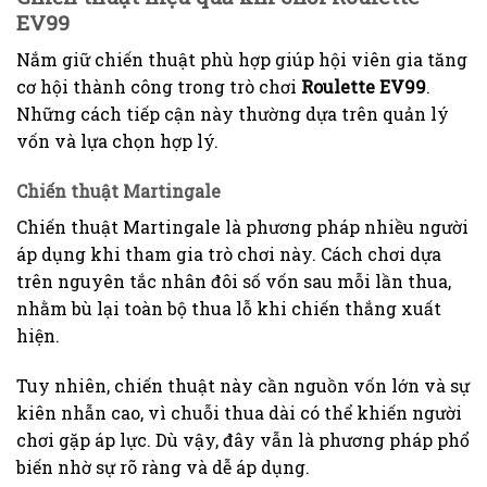
EV99
Nắm giữ chiến thuật phù hợp giúp hội viên gia tăng
cơ hội thành công trong trò chơi
Roulette EV99
.
Những cách tiếp cận này thường dựa trên quản lý
vốn và lựa chọn hợp lý.
Chiến thuật Martingale
Chiến thuật Martingale là phương pháp nhiều người
áp dụng khi tham gia trò chơi này. Cách chơi dựa
trên nguyên tắc nhân đôi số vốn sau mỗi lần thua,
nhằm bù lại toàn bộ thua lỗ khi chiến thắng xuất
hiện.
Tuy nhiên, chiến thuật này cần nguồn vốn lớn và sự
kiên nhẫn cao, vì chuỗi thua dài có thể khiến người
chơi gặp áp lực. Dù vậy, đây vẫn là phương pháp phổ
biến nhờ sự rõ ràng và dễ áp dụng.