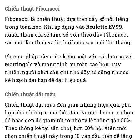
Chiến thuật Fibonacci
Fibonacci là chiến thuật dựa trên dãy số nổi tiếng
trong toán học. Khi áp dụng vào
Roulette EV99
,
người tham gia sẽ tăng số vốn theo dãy Fibonacci
sau mỗi lần thua và lùi hai bước sau mỗi lần thắng.
Phương pháp này giúp kiểm soát vốn tốt hơn so với
Martingale và mang tính an toàn cao hơn. Tuy
nhiên, người chơi cần ghi nhớ dãy số cũng như có
kế hoạch dài hạn để đạt hiệu quả.
Chiến thuật đặt màu
Chiến thuật đặt màu đơn giản nhưng hiệu quả, phù
hợp cho những ai mới bắt đầu. Người tham gia chọn
đỏ hoặc đen để giảm rủi ro nhờ tỷ lệ thắng gần 50%.
Theo thống kê tại sân chơi, hơn 60% hội viên mới
chọn chiến thuật này trong 10 ván đầu tiên để tăng