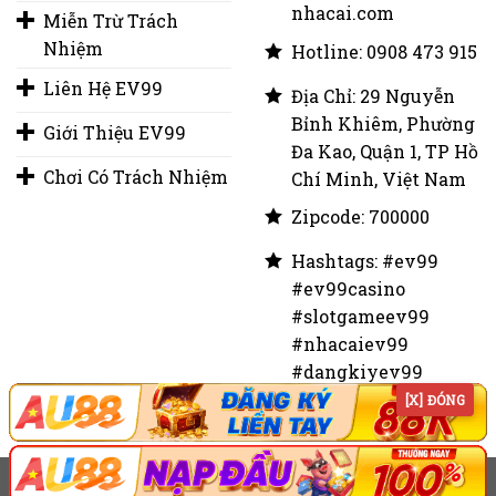
nhacai.com
Miễn Trừ Trách
Nhiệm
Hotline: 0908 473 915
Liên Hệ EV99
Địa Chỉ: 29 Nguyễn
Bỉnh Khiêm, Phường
Giới Thiệu EV99
Đa Kao, Quận 1, TP Hồ
Chơi Có Trách Nhiệm
Chí Minh, Việt Nam
Zipcode: 700000
Hashtags: #ev99
#ev99casino
#slotgameev99
#nhacaiev99
#dangkiyev99
[X] ĐÓNG
Copyright 2026 ©
Flatsome Theme